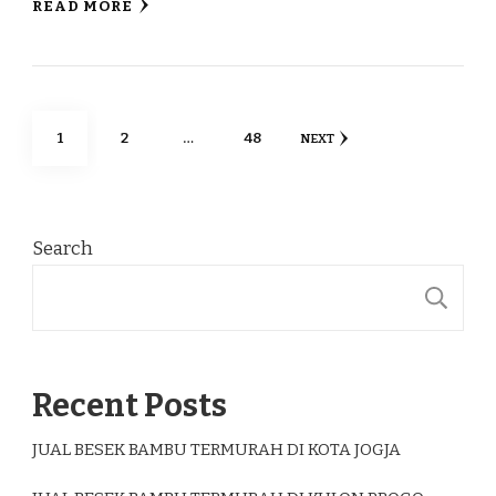
READ MORE
Posts
PAGE
PAGE
PAGE
1
2
…
48
NEXT
pagination
Search
S
Recent Posts
JUAL BESEK BAMBU TERMURAH DI KOTA JOGJA