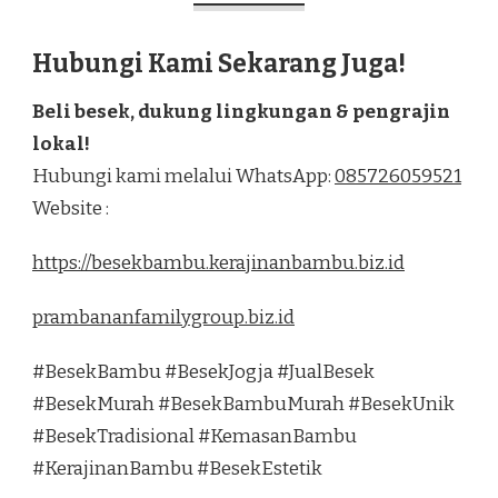
Hubungi Kami Sekarang Juga!
Beli besek, dukung lingkungan & pengrajin
lokal!
Hubungi kami melalui WhatsApp:
085726059521
Website :
https://besekbambu.kerajinanbambu.biz.id
prambananfamilygroup.biz.id
#BesekBambu #BesekJogja #JualBesek
#BesekMurah #BesekBambuMurah #BesekUnik
#BesekTradisional #KemasanBambu
#KerajinanBambu #BesekEstetik