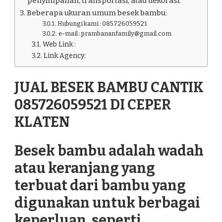
penyimpanan, transportasi, atau dekorasi.
Beberapa ukuran umum besek bambu:
Hubungi kami : 085726059521
e-mail : prambananfamily@gmail.com
Web Link :
Link Agency:
JUAL BESEK BAMBU CANTIK
085726059521 DI CEPER
KLATEN
Besek bambu adalah wadah
atau keranjang yang
terbuat dari bambu yang
digunakan untuk berbagai
keperluan, seperti