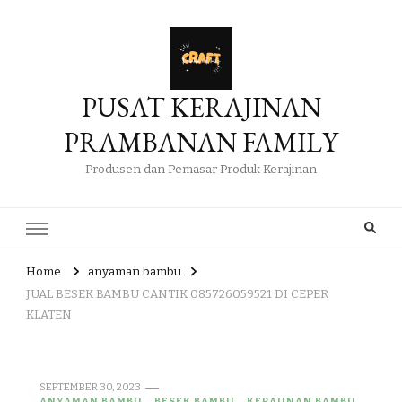
PUSAT KERAJINAN
PRAMBANAN FAMILY
Produsen dan Pemasar Produk Kerajinan
Home
anyaman bambu
JUAL BESEK BAMBU CANTIK 085726059521 DI CEPER
KLATEN
SEPTEMBER 30, 2023
ANYAMAN BAMBU
BESEK BAMBU
KERAJINAN BAMBU