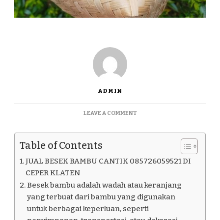
ADMIN
ON
LEAVE A COMMENT
JUAL
BESEK
BAMBU
Table of Contents
CANTIK
085726059521
JUAL BESEK BAMBU CANTIK 085726059521 DI
DI
CEPER KLATEN
CEPER
Besek bambu adalah wadah atau keranjang
KLATEN
yang terbuat dari bambu yang digunakan
untuk berbagai keperluan, seperti