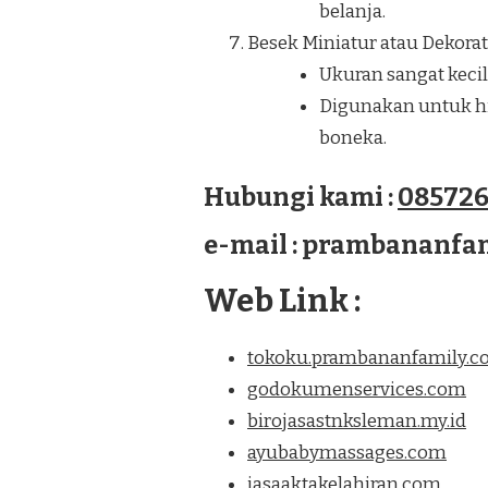
belanja.
Besek Miniatur atau Dekorati
Ukuran sangat kecil
Digunakan untuk hia
boneka.
Hubungi kami :
085726
e-mail : prambananf
Web Link :
tokoku.prambananfamily.
godokumenservices.com
birojasastnksleman.my.id
ayubabymassages.com
jasaaktakelahiran.com