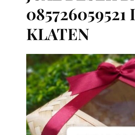
08572605952
KLATEN