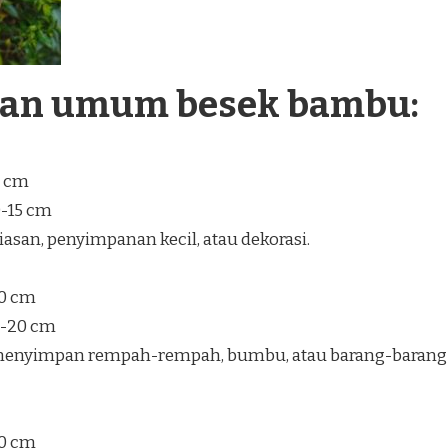
ran umum besek bambu:
5 cm
0-15 cm
san, penyimpanan kecil, atau dekorasi.
30 cm
5-20 cm
enyimpan rempah-rempah, bumbu, atau barang-barang
40 cm