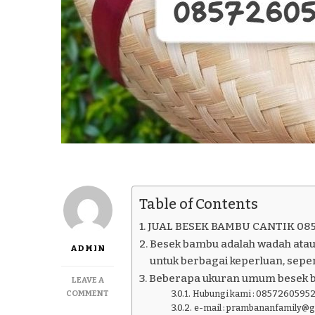
Table of Contents
JUAL BESEK BAMBU CANTIK 08
Besek bambu adalah wadah atau
ADMIN
untuk berbagai keperluan, seper
Beberapa ukuran umum besek 
LEAVE A
ON
COMMENT
Hubungi kami : 08572605952
JUAL
e-mail : prambananfamily@