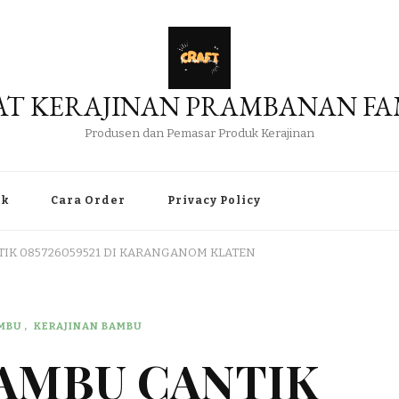
AT KERAJINAN PRAMBANAN FA
Produsen dan Pemasar Produk Kerajinan
uk
Cara Order
Privacy Policy
TIK 085726059521 DI KARANGANOM KLATEN
AMBU
KERAJINAN BAMBU
BAMBU CANTIK