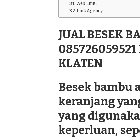
BESEK
Web Link :
BAMBU
Link Agency:
CANTIK
085726059521
DI
JUAL BESEK B
KARANGANOM
KLATEN
08572605952
KLATEN
Besek bambu a
keranjang yan
yang digunaka
keperluan, se