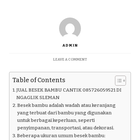
ADMIN
ON
LEAVE A COMMENT
JUAL
BESEK
BAMBU
Table of Contents
CANTIK
085726059521
JUAL BESEK BAMBU CANTIK 085726059521 DI
DI
NGAGLIK SLEMAN
NGAGLIK
Besek bambu adalah wadah atau keranjang
SLEMAN
yang terbuat dari bambu yang digunakan
untuk berbagai keperluan, seperti
penyimpanan, transportasi, atau dekorasi.
Beberapa ukuran umum besek bambu: