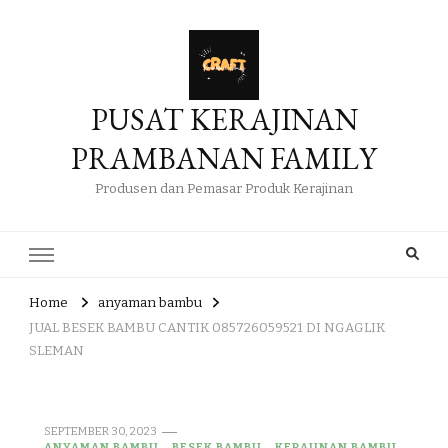
PUSAT KERAJINAN
PRAMBANAN FAMILY
Produsen dan Pemasar Produk Kerajinan
Home
anyaman bambu
JUAL BESEK BAMBU CANTIK 085726059521 DI NGAGLIK
SLEMAN
SEPTEMBER 30, 2023
ANYAMAN BAMBU
BESEK BAMBU
KERAJINAN BAMBU