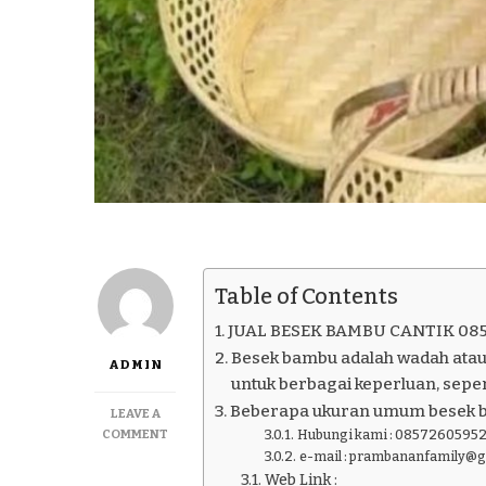
Table of Contents
JUAL BESEK BAMBU CANTIK 08
Besek bambu adalah wadah atau
ADMIN
untuk berbagai keperluan, seper
Beberapa ukuran umum besek 
LEAVE A
ON
COMMENT
Hubungi kami : 08572605952
JUAL
e-mail : prambananfamily@
BESEK
Web Link :