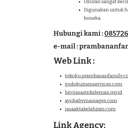
Ukuran sangat kecil
Digunakan untuk hia
boneka.
Hubungi kami :
085726
e-mail : prambananf
Web Link :
tokoku.prambananfamily.
godokumenservices.com
birojasastnksleman.my.id
ayubabymassages.com
jasaaktakelahiran.com
Link Agency: