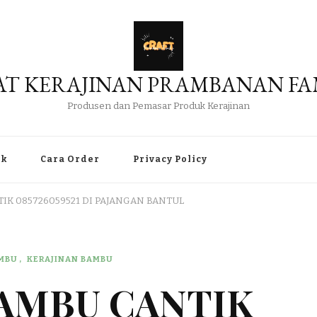
AT KERAJINAN PRAMBANAN FA
Produsen dan Pemasar Produk Kerajinan
uk
Cara Order
Privacy Policy
IK 085726059521 DI PAJANGAN BANTUL
AMBU
KERAJINAN BAMBU
BAMBU CANTIK