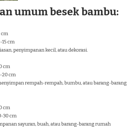
ran umum besek bambu:
5 cm
0-15 cm
san, penyimpanan kecil, atau dekorasi.
30 cm
5-20 cm
enyimpan rempah-rempah, bumbu, atau barang-barang
40 cm
20-30 cm
mpanan sayuran, buah, atau barang-barang rumah