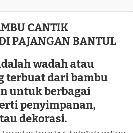
AMBU CANTIK
 DI PAJANGAN BANTUL
dalah wadah atau
g terbuat dari bambu
n untuk berbagai
perti penyimpanan,
tau dekorasi.
an tangan alami dengan Besek Bambu Tradisional kami!