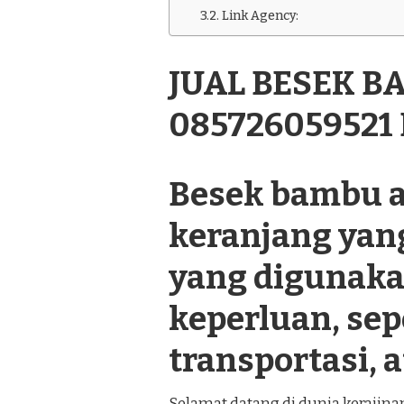
BAMBU
Link Agency:
CANTIK
085726059521
DI
JUAL BESEK B
PAJANGAN
BANTUL
085726059521
Besek bambu a
keranjang yan
yang digunaka
keperluan, se
transportasi, a
Selamat datang di dunia kerajin