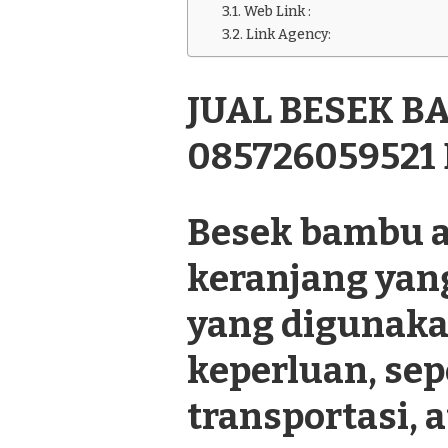
BESEK
Web Link :
BAMBU
Link Agency:
CANTIK
085726059521
DI
JUAL BESEK B
TAROGONG
KIDUL
085726059521
Besek bambu a
keranjang yan
yang digunaka
keperluan, se
transportasi, a