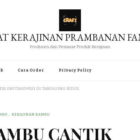
AT KERAJINAN PRAMBANAN FA
Produsen dan Pemasar Produk Kerajinan
uk
Cara Order
Privacy Policy
TIK 085726059521 DI TAROGONG KIDUL
AMBU
KERAJINAN BAMBU
BAMBU CANTIK