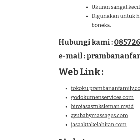
Ukuran sangat kecil
Digunakan untuk hia
boneka.
Hubungi kami :
085726
e-mail : prambananf
Web Link :
tokoku.prambananfamily.
godokumenservices.com
birojasastnksleman.my.id
ayubabymassages.com
jasaaktakelahiran.com