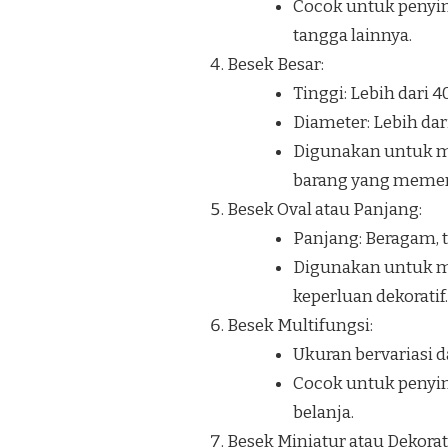
Cocok untuk penyi
tangga lainnya.
Besek Besar:
Tinggi: Lebih dari 
Diameter: Lebih dar
Digunakan untuk me
barang yang memerl
Besek Oval atau Panjang:
Panjang: Beragam, t
Digunakan untuk me
keperluan dekoratif.
Besek Multifungsi:
Ukuran bervariasi d
Cocok untuk penyim
belanja.
Besek Miniatur atau Dekorati