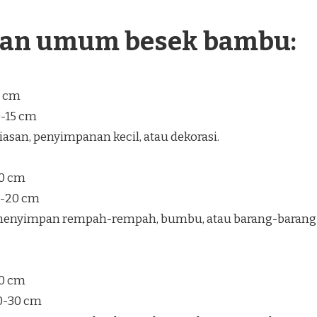
ran umum besek bambu:
5 cm
0-15 cm
san, penyimpanan kecil, atau dekorasi.
30 cm
5-20 cm
enyimpan rempah-rempah, bumbu, atau barang-barang
40 cm
20-30 cm