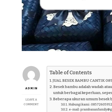
Table of Contents
JUAL BESEK BAMBU CANTIK 08
Besek bambu adalah wadah atau
ADMIN
untuk berbagai keperluan, seper
Beberapa ukuran umum besek 
LEAVE A
ON
COMMENT
Hubungi kami : 08572605952
JUAL
e-mail : prambananfamily@