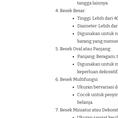
tangga lainnya.
Besek Besar:
Tinggi: Lebih dari 
Diameter: Lebih dar
Digunakan untuk me
barang yang memerl
Besek Oval atau Panjang:
Panjang: Beragam, t
Digunakan untuk me
keperluan dekoratif.
Besek Multifungsi:
Ukuran bervariasi d
Cocok untuk penyim
belanja.
Besek Miniatur atau Dekorati
Ukuran sangat kecil