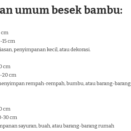
ran umum besek bambu:
5 cm
0-15 cm
san, penyimpanan kecil, atau dekorasi.
30 cm
5-20 cm
enyimpan rempah-rempah, bumbu, atau barang-barang
40 cm
20-30 cm
mpanan sayuran, buah, atau barang-barang rumah