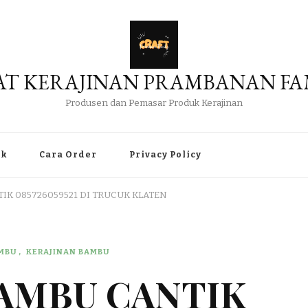
AT KERAJINAN PRAMBANAN FA
Produsen dan Pemasar Produk Kerajinan
uk
Cara Order
Privacy Policy
IK 085726059521 DI TRUCUK KLATEN
AMBU
KERAJINAN BAMBU
BAMBU CANTIK