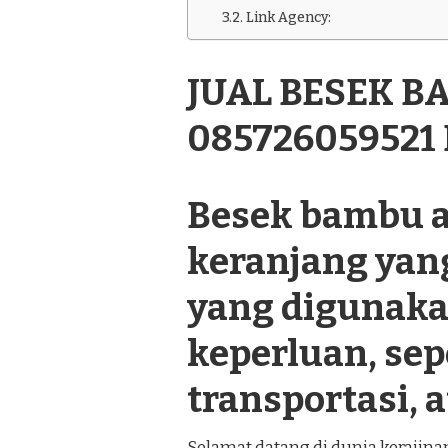
BAMBU
Link Agency:
CANTIK
085726059521
DI
JUAL BESEK B
TRUCUK
KLATEN
085726059521
Besek bambu a
keranjang yan
yang digunaka
keperluan, se
transportasi, a
Selamat datang di dunia kerajin