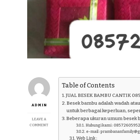
Table of Contents
JUAL BESEK BAMBU CANTIK 08
Besek bambu adalah wadah atau
ADMIN
untuk berbagai keperluan, seper
Beberapa ukuran umum besek 
LEAVE A
ON
COMMENT
Hubungi kami : 08572605952
JUAL
e-mail : prambananfamily@
BESEK
Web Link :