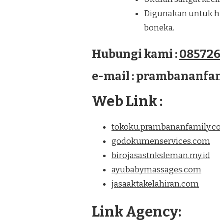
Digunakan untuk hia
boneka.
Hubungi kami :
085726
e-mail : prambananf
Web Link :
tokoku.prambananfamily.
godokumenservices.com
birojasastnksleman.my.id
ayubabymassages.com
jasaaktakelahiran.com
Link Agency: