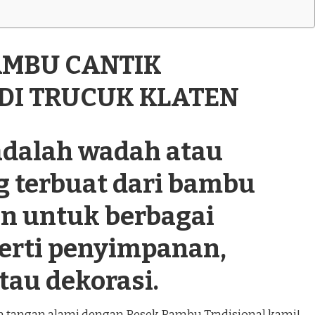
AMBU CANTIK
 DI TRUCUK KLATEN
dalah wadah atau
g terbuat dari bambu
n untuk berbagai
perti penyimpanan,
tau dekorasi.
an tangan alami dengan Besek Bambu Tradisional kami!