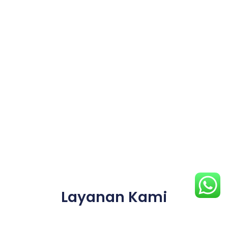
Layanan Kami
Kami menyediakan berbagai jenis besek bambu
ramah lingkungan dengan ukuran dan model