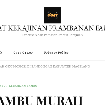
AT KERAJINAN PRAMBANAN FA
Produsen dan Pemasar Produk Kerajinan
uk
Cara Order
Privacy Policy
RAH 085726059521 DI BANDONGAN KABUPATEN MAGELANG
AMBU
KERAJINAN BAMBU
BAMBU MURAH