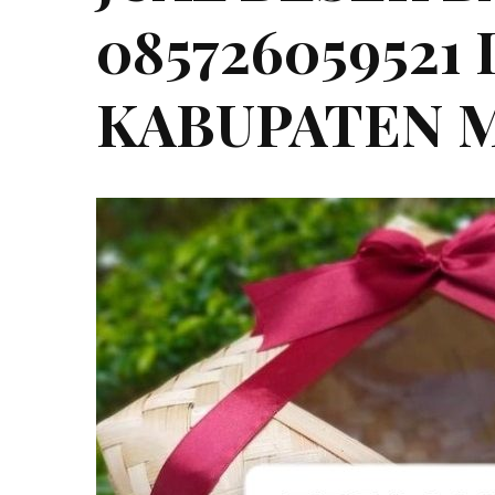
08572605952
KABUPATEN 