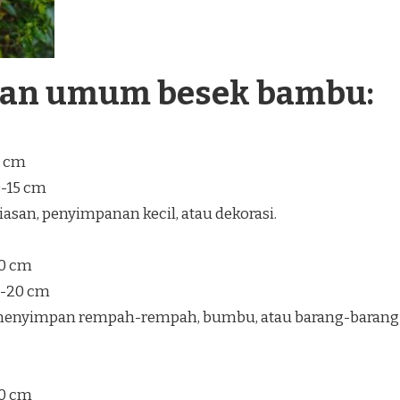
ran umum besek bambu:
5 cm
0-15 cm
san, penyimpanan kecil, atau dekorasi.
30 cm
5-20 cm
enyimpan rempah-rempah, bumbu, atau barang-barang
40 cm