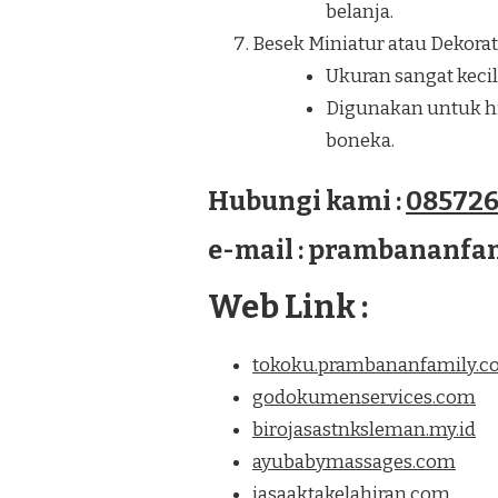
belanja.
Besek Miniatur atau Dekorati
Ukuran sangat kecil
Digunakan untuk hia
boneka.
Hubungi kami :
085726
e-mail : prambananf
Web Link :
tokoku.prambananfamily.
godokumenservices.com
birojasastnksleman.my.id
ayubabymassages.com
jasaaktakelahiran.com