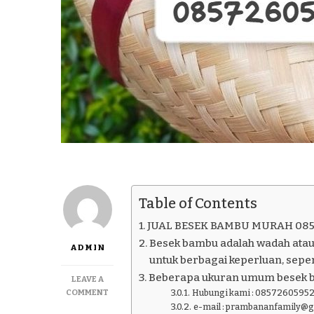
Table of Contents
JUAL BESEK BAMBU MURAH 08
Besek bambu adalah wadah atau
ADMIN
untuk berbagai keperluan, seper
Beberapa ukuran umum besek 
LEAVE A
ON
COMMENT
Hubungi kami : 08572605952
JUAL
e-mail : prambananfamily@