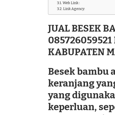
BESEK
Web Link :
BAMBU
Link Agency:
MURAH
085726059521
DI
JUAL BESEK 
BANDONGAN
KABUPATEN
MAGELANG
085726059521
KABUPATEN 
Besek bambu a
keranjang yan
yang digunaka
keperluan, se