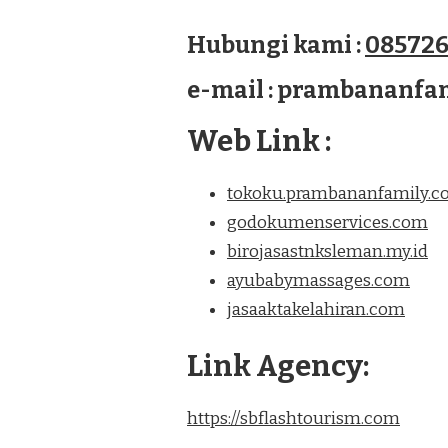
Hubungi kami :
085726
e-mail : prambananf
Web Link :
tokoku.prambananfamily.
godokumenservices.com
birojasastnksleman.my.id
ayubabymassages.com
jasaaktakelahiran.com
Link Agency:
https://sbflashtourism.com