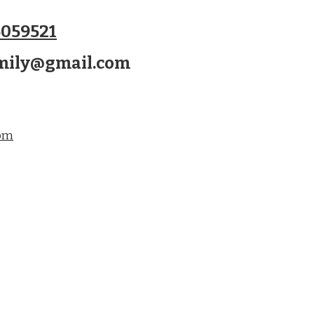
059521
amily@gmail.com
com