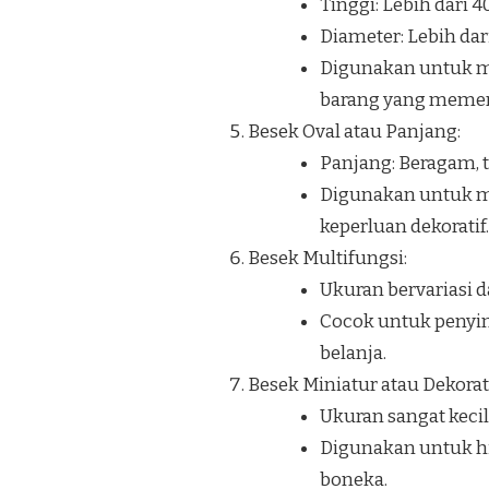
Tinggi: Lebih dari 
Diameter: Lebih dar
Digunakan untuk me
barang yang memerl
Besek Oval atau Panjang:
Panjang: Beragam, t
Digunakan untuk me
keperluan dekoratif.
Besek Multifungsi:
Ukuran bervariasi d
Cocok untuk penyim
belanja.
Besek Miniatur atau Dekorati
Ukuran sangat kecil
Digunakan untuk hia
boneka.