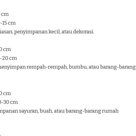
5 cm
0-15 cm
san, penyimpanan kecil, atau dekorasi.
30 cm
5-20 cm
enyimpan rempah-rempah, bumbu, atau barang-barang
40 cm
20-30 cm
mpanan sayuran, buah, atau barang-barang rumah