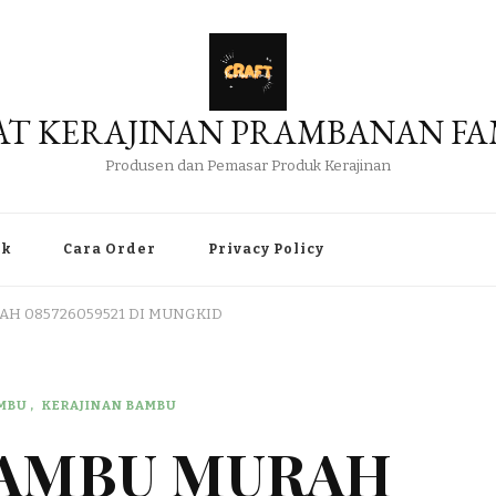
AT KERAJINAN PRAMBANAN FA
Produsen dan Pemasar Produk Kerajinan
uk
Cara Order
Privacy Policy
AH 085726059521 DI MUNGKID
AMBU
KERAJINAN BAMBU
BAMBU MURAH