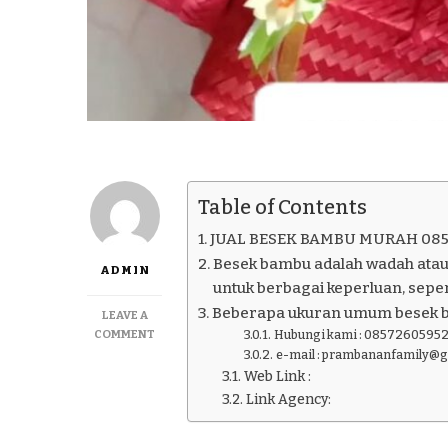
Table of Contents
JUAL BESEK BAMBU MURAH 085
Besek bambu adalah wadah atau
ADMIN
untuk berbagai keperluan, seper
Beberapa ukuran umum besek 
LEAVE A
ON
COMMENT
Hubungi kami : 08572605952
JUAL
e-mail : prambananfamily@
BESEK
Web Link :
BAMBU
Link Agency:
MURAH
085726059521
DI