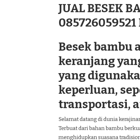
JUAL BESEK 
MUNGKID
085726059521
Besek bambu a
keranjang yan
yang digunaka
keperluan, se
transportasi, a
Selamat datang di dunia kerajin
Terbuat dari bahan bambu berkual
menghidupkan suasana tradision