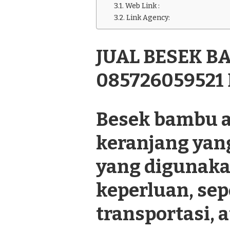
BESEK
Web Link :
BAMBU
Link Agency:
MURAH
085726059521
DI
JUAL BESEK 
PEDAN
KLATEN
085726059521
Besek bambu a
keranjang yan
yang digunaka
keperluan, se
transportasi, a