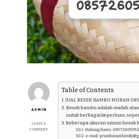
Table of Contents
JUAL BESEK BAMBU MURAH 085
Besek bambu adalah wadah atau
ADMIN
untuk berbagai keperluan, seper
Beberapa ukuran umum besek 
LEAVE A
ON
COMMENT
Hubungi kami : 08572605952
JUAL
e-mail : prambananfamily@