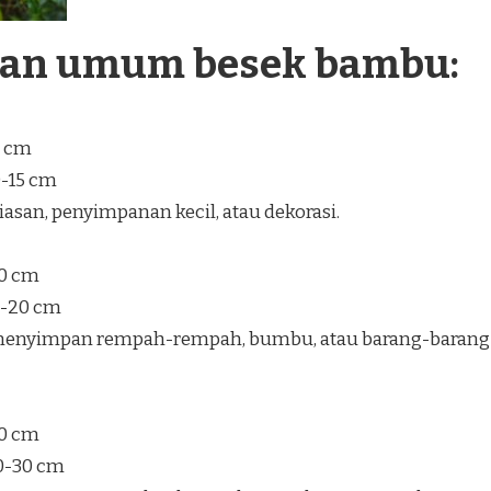
ran umum besek bambu:
5 cm
0-15 cm
san, penyimpanan kecil, atau dekorasi.
30 cm
5-20 cm
enyimpan rempah-rempah, bumbu, atau barang-barang
40 cm
20-30 cm