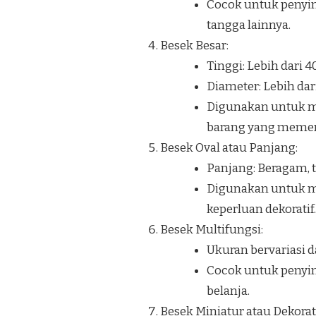
Cocok untuk penyi
tangga lainnya.
Besek Besar:
Tinggi: Lebih dari 
Diameter: Lebih dar
Digunakan untuk me
barang yang memerl
Besek Oval atau Panjang:
Panjang: Beragam, t
Digunakan untuk me
keperluan dekoratif.
Besek Multifungsi:
Ukuran bervariasi d
Cocok untuk penyim
belanja.
Besek Miniatur atau Dekorati