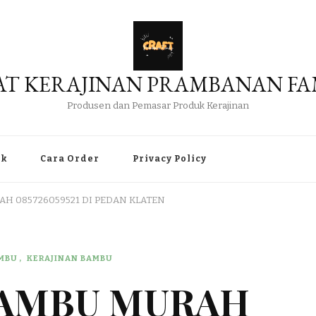
AT KERAJINAN PRAMBANAN FA
Produsen dan Pemasar Produk Kerajinan
uk
Cara Order
Privacy Policy
AH 085726059521 DI PEDAN KLATEN
AMBU
KERAJINAN BAMBU
BAMBU MURAH