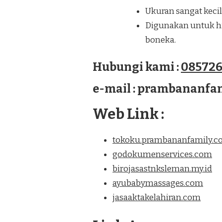
Ukuran sangat kecil
Digunakan untuk hia
boneka.
Hubungi kami :
085726
e-mail : prambananf
Web Link :
tokoku.prambananfamily.
godokumenservices.com
birojasastnksleman.my.id
ayubabymassages.com
jasaaktakelahiran.com