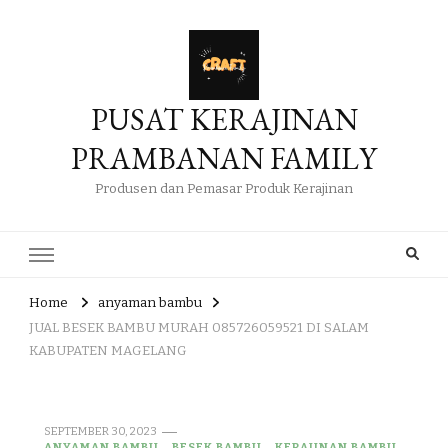
PUSAT KERAJINAN
PRAMBANAN FAMILY
Produsen dan Pemasar Produk Kerajinan
Home
anyaman bambu
JUAL BESEK BAMBU MURAH 085726059521 DI SALAM
KABUPATEN MAGELANG
SEPTEMBER 30, 2023
ANYAMAN BAMBU
BESEK BAMBU
KERAJINAN BAMBU