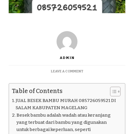
ADMIN
ON
LEAVE A COMMENT
JUAL
BESEK
BAMBU
Table of Contents
MURAH
085726059521
JUAL BESEK BAMBU MURAH 085726059521 DI
DI
SALAM KABUPATEN MAGELANG
SALAM
Besek bambu adalah wadah atau keranjang
KABUPATEN
yang terbuat dari bambu yang digunakan
MAGELANG
untuk berbagai keperluan, seperti