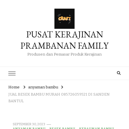
PUSAT KERAJINAN
PRAMBANAN FAMILY
Produsen dan Pemasar Produk Kerajinan
Home
anyaman bambu
JUAL BESEK BAMBU MURAH 085726059521 DI SANDEN
BANTUL
SEPTEMBER 30, 2023
ANYAMAN BAMBU
BESEK BAMBU
KERAJINAN BAMBU