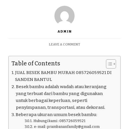
ADMIN
ON
LEAVE A COMMENT
JUAL
BESEK
BAMBU
Table of Contents
MURAH
085726059521
JUAL BESEK BAMBU MURAH 085726059521 DI
DI
SANDEN BANTUL
SANDEN
Besek bambu adalah wadah atau keranjang
BANTUL
yang terbuat dari bambu yang digunakan
untuk berbagai keperluan, seperti
penyimpanan, transportasi, atau dekorasi.
Beberapa ukuran umum besek bambu:
Hubungi kami : 085726059521
e-mail : prambananfamily@gmail.com