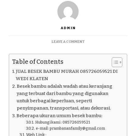
ADMIN
ON
LEAVE A COMMENT
JUAL
BESEK
BAMBU
Table of Contents
MURAH
085726059521
JUAL BESEK BAMBU MURAH 085726059521 DI
DI
WEDI KLATEN
WEDI
Besek bambu adalah wadah atau keranjang
KLATEN
yang terbuat dari bambu yang digunakan
untuk berbagai keperluan, seperti
penyimpanan, transportasi, atau dekorasi.
Beberapa ukuran umum besek bambu:
Hubungi kami : 085726059521
e-mail : prambananfamily@gmail.com
Web Link :