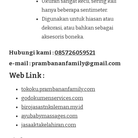
Ukuran sangat kecil, sering kali
hanya beberapa sentimeter.
Digunakan untuk hiasan atau
dekorasi, atau bahkan sebagai
aksesoris boneka.
Hubungi kami :
085726059521
e-mail : prambananfamily@gmail.com
Web Link :
tokoku.prambananfamily.com
godokumenservices.com
birojasastnksleman.my.id
ayubabymassages.com
jasaaktakelahiran.com