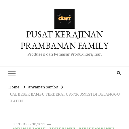
PUSAT KERAJINAN
PRAMBANAN FAMILY
Produsen dan Pemasar Produk Kerajinan
Home
anyaman bambu
JUAL BESEK BAMBU TERDEKAT 085726059521 DI DELANGGU
KLATEN
SEPTEMBER 30, 2023
ANYAMAN BAMBU
BESEK BAMBU
KERAJINAN BAMBU