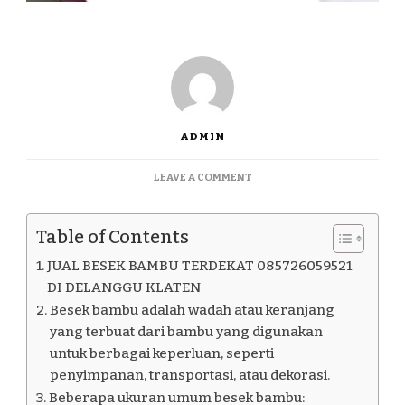
ADMIN
ON
LEAVE A COMMENT
JUAL
BESEK
BAMBU
Table of Contents
TERDEKAT
085726059521
JUAL BESEK BAMBU TERDEKAT 085726059521
DI
DI DELANGGU KLATEN
DELANGGU
Besek bambu adalah wadah atau keranjang
KLATEN
yang terbuat dari bambu yang digunakan
untuk berbagai keperluan, seperti
penyimpanan, transportasi, atau dekorasi.
Beberapa ukuran umum besek bambu: