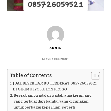
ADMIN
ON
LEAVE A COMMENT
JUAL
BESEK
BAMBU
Table of Contents
TERDEKAT
085726059521
JUAL BESEK BAMBU TERDEKAT 085726059521
DI
DI GIRIMULYO KULON PROGO
GIRIMULYO
Besek bambu adalah wadah atau keranjang
KULON
yang terbuat dari bambu yang digunakan
PROGO
untuk berbagai keperluan, seperti