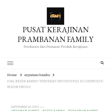
PUSAT KERAJINAN
PRAMBANAN FAMILY
Produsen dan Pemasar Produk Kerajinan
Home
anyaman bambu
JUAL BESEK BAMBU TERDEKAT 085726059521 DI GIRIMULYO
KULON PROGO
SEPTEMBER 30, 2023
ANYAMAN BAMBU
BESEK BAMBU
KERAJINAN BAMBU