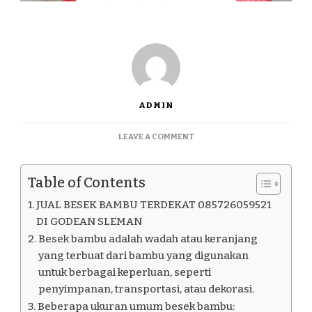
ADMIN
ON
LEAVE A COMMENT
JUAL
BESEK
BAMBU
Table of Contents
TERDEKAT
085726059521
JUAL BESEK BAMBU TERDEKAT 085726059521
DI
DI GODEAN SLEMAN
GODEAN
Besek bambu adalah wadah atau keranjang
SLEMAN
yang terbuat dari bambu yang digunakan
untuk berbagai keperluan, seperti
penyimpanan, transportasi, atau dekorasi.
Beberapa ukuran umum besek bambu: