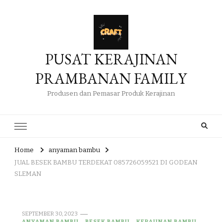
PUSAT KERAJINAN
PRAMBANAN FAMILY
Produsen dan Pemasar Produk Kerajinan
Home
anyaman bambu
JUAL BESEK BAMBU TERDEKAT 085726059521 DI GODEAN
SLEMAN
SEPTEMBER 30, 2023
ANYAMAN BAMBU
BESEK BAMBU
KERAJINAN BAMBU