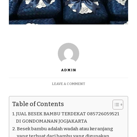
ADMIN
ON
LEAVE A COMMENT
JUAL
BESEK
BAMBU
Table of Contents
TERDEKAT
085726059521
JUAL BESEK BAMBU TERDEKAT 085726059521
DI
DI GONDOMANAN JOGJAKARTA
GONDOMANAN
Besek bambu adalah wadah atau keranjang
JOGJAKARTA
yang terbuat dari bambu yang digunakan