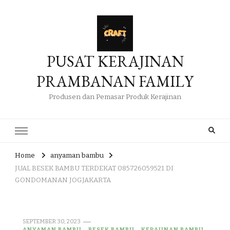
PUSAT KERAJINAN
PRAMBANAN FAMILY
Produsen dan Pemasar Produk Kerajinan
Home
anyaman bambu
JUAL BESEK BAMBU TERDEKAT 085726059521 DI
GONDOMANAN JOGJAKARTA
SEPTEMBER 30, 2023
ANYAMAN BAMBU
BESEK BAMBU
KERAJINAN BAMBU