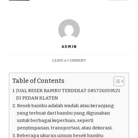
ADMIN
ON
LEAVE A COMMENT
JUAL
BESEK
BAMBU
Table of Contents
TERDEKAT
085726059521
JUAL BESEK BAMBU TERDEKAT 085726059521
DI
DI PEDAN KLATEN
PEDAN
Besek bambu adalah wadah atau keranjang
KLATEN
yang terbuat dari bambu yang digunakan
untuk berbagai keperluan, seperti
penyimpanan, transportasi, atau dekorasi.
Beberapa ukuran umum besek bambu: