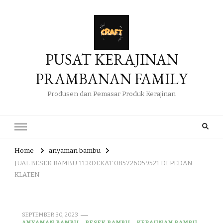
PUSAT KERAJINAN
PRAMBANAN FAMILY
Produsen dan Pemasar Produk Kerajinan
Home
anyaman bambu
JUAL BESEK BAMBU TERDEKAT 085726059521 DI PEDAN
KLATEN
SEPTEMBER 30, 2023
ANYAMAN BAMBU
BESEK BAMBU
KERAJINAN BAMBU