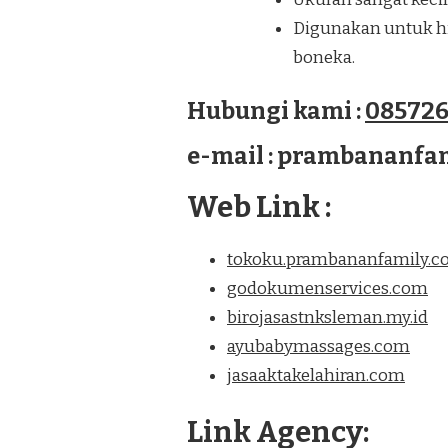
Digunakan untuk hia
boneka.
Hubungi kami :
085726
e-mail : prambananf
Web Link :
tokoku.prambananfamily.
godokumenservices.com
birojasastnksleman.my.id
ayubabymassages.com
jasaaktakelahiran.com
Link Agency: