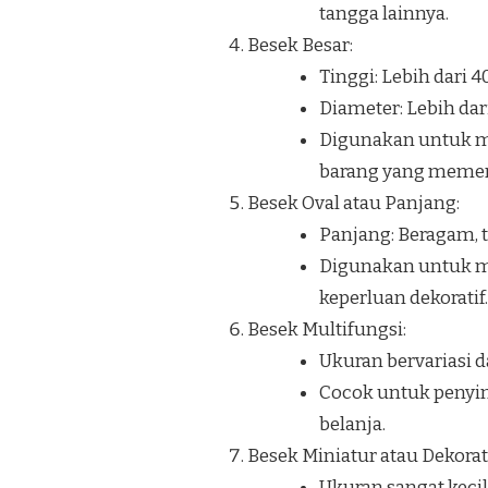
tangga lainnya.
Besek Besar:
Tinggi: Lebih dari 
Diameter: Lebih dar
Digunakan untuk me
barang yang memerl
Besek Oval atau Panjang:
Panjang: Beragam, t
Digunakan untuk me
keperluan dekoratif.
Besek Multifungsi:
Ukuran bervariasi d
Cocok untuk penyim
belanja.
Besek Miniatur atau Dekorati
Ukuran sangat kecil