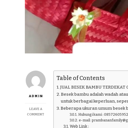
Table of Contents
JUAL BESEK BAMBU TERDEKAT 
Besek bambu adalah wadah atau
ADMIN
untuk berbagai keperluan, seper
Beberapa ukuran umum besek 
LEAVE A
ON
COMMENT
Hubungi kami : 08572605952
JUAL
e-mail : prambananfamily@
BESEK
Web Link :