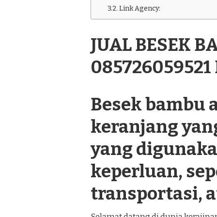
BAMBU
Link Agency:
TERDEKAT
085726059521
DI
JUAL BESEK 
PRAMBANAN
KLATEN
085726059521
Besek bambu a
keranjang yan
yang digunaka
keperluan, se
transportasi, a
Selamat datang di dunia kerajin