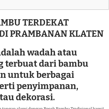
BAMBU TERDEKAT
 DI PRAMBANAN KLATEN
dalah wadah atau
g terbuat dari bambu
n untuk berbagai
perti penyimpanan,
tau dekorasi.
an tangan alami dengan Besek Bambu Tradisional kami!