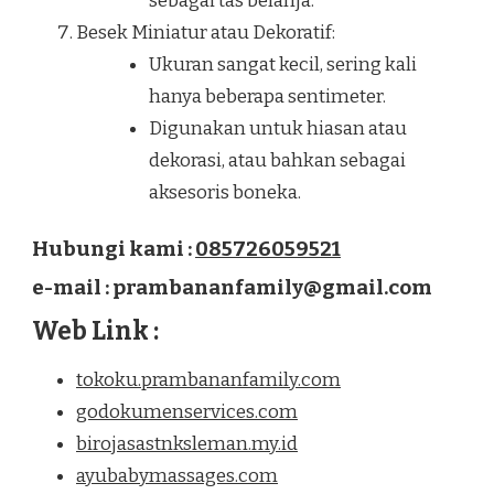
sebagai tas belanja.
Besek Miniatur atau Dekoratif:
Ukuran sangat kecil, sering kali
hanya beberapa sentimeter.
Digunakan untuk hiasan atau
dekorasi, atau bahkan sebagai
aksesoris boneka.
Hubungi kami :
085726059521
e-mail : prambananfamily@gmail.com
Web Link :
tokoku.prambananfamily.com
godokumenservices.com
birojasastnksleman.my.id
ayubabymassages.com