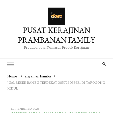
PUSAT KERAJINAN
PRAMBANAN FAMILY
Produsen dan Pemasar Produk Kerajinan
Home
anyaman bambu
JUAL BESEK BAMBU TERDEKAT 085726059521 DI TAROGONG
KIDUL
SEPTEMBER 30, 2023
ANYAMAN BAMBU
BESEK BAMBU
KERAJINAN BAMBU