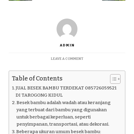
ADMIN
ON
LEAVE A COMMENT
JUAL
BESEK
BAMBU
Table of Contents
TERDEKAT
085726059521
JUAL BESEK BAMBU TERDEKAT 085726059521
DI
DI TAROGONG KIDUL
TAROGONG
Besek bambu adalah wadah atau keranjang
KIDUL
yang terbuat dari bambu yang digunakan
untuk berbagai keperluan, seperti
penyimpanan, transportasi, atau dekorasi.
Beberapa ukuran umum besek bambu: