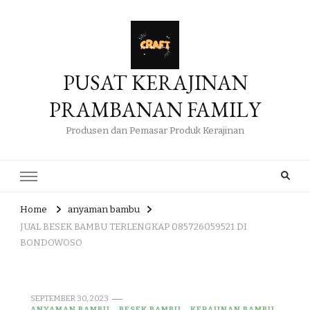
PUSAT KERAJINAN
PRAMBANAN FAMILY
Produsen dan Pemasar Produk Kerajinan
Home
anyaman bambu
JUAL BESEK BAMBU TERLENGKAP 085726059521 DI
BONDOWOSO
SEPTEMBER 30, 2023
ANYAMAN BAMBU
BESEK BAMBU
KERAJINAN BAMBU