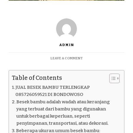
ADMIN
ON
LEAVE A COMMENT
JUAL
BESEK
BAMBU
Table of Contents
TERLENGKAP
085726059521
JUAL BESEK BAMBU TERLENGKAP
DI
085726059521 DI BONDOWOSO
BONDOWOSO
Besek bambu adalah wadah atau keranjang
yang terbuat dari bambu yang digunakan
untuk berbagai keperluan, seperti
penyimpanan, transportasi, atau dekorasi.
Beberapa ukuran umum besek bambu: