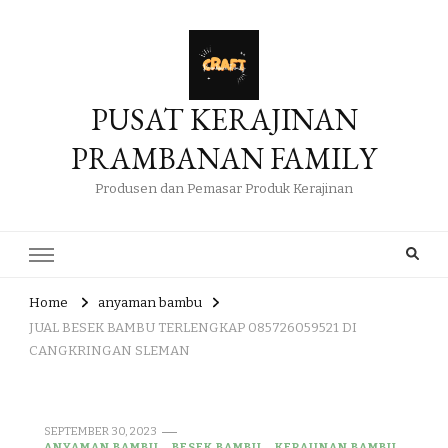
PUSAT KERAJINAN
PRAMBANAN FAMILY
Produsen dan Pemasar Produk Kerajinan
Home
anyaman bambu
JUAL BESEK BAMBU TERLENGKAP 085726059521 DI
CANGKRINGAN SLEMAN
SEPTEMBER 30, 2023
ANYAMAN BAMBU
BESEK BAMBU
KERAJINAN BAMBU