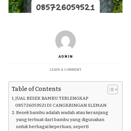
ADMIN
ON
LEAVE A COMMENT
JUAL
BESEK
BAMBU
Table of Contents
TERLENGKAP
085726059521
JUAL BESEK BAMBU TERLENGKAP
DI
085726059521 DI CANGKRINGAN SLEMAN
CANGKRINGAN
Besek bambu adalah wadah atau keranjang
SLEMAN
yang terbuat dari bambu yang digunakan
untuk berbagai keperluan, seperti