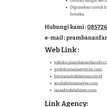
Ukuran sangat kecil
Digunakan untuk hia
boneka.
Hubungi kami :
085726
e-mail : prambananf
Web Link :
tokoku.prambananfamily.
godokumenservices.com
birojasastnksleman.my.id
ayubabymassages.com
jasaaktakelahiran.com
Link Agency: