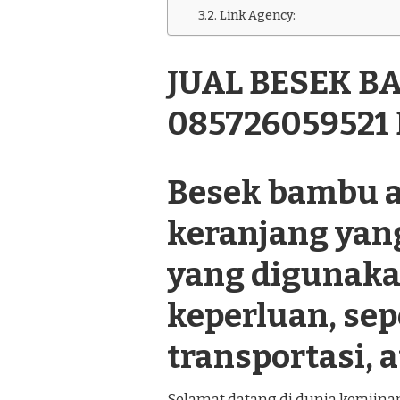
BAMBU
Link Agency:
TERLENGKAP
085726059521
DI
JUAL BESEK 
KALIKOTES
KLATEN
085726059521
Besek bambu a
keranjang yan
yang digunaka
keperluan, se
transportasi, a
Selamat datang di dunia kerajin