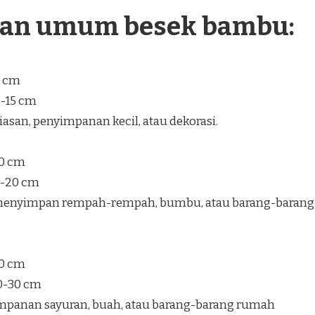
ran umum besek bambu:
5 cm
0-15 cm
san, penyimpanan kecil, atau dekorasi.
30 cm
5-20 cm
enyimpan rempah-rempah, bumbu, atau barang-barang
40 cm
20-30 cm
mpanan sayuran, buah, atau barang-barang rumah