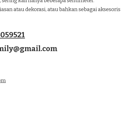
, sering kali hanya beberapa sentimeter.
san atau dekorasi, atau bahkan sebagai aksesoris
059521
amily@gmail.com
com