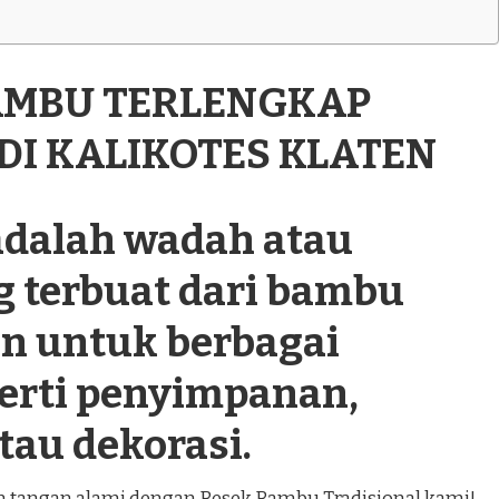
BAMBU TERLENGKAP
 DI KALIKOTES KLATEN
dalah wadah atau
g terbuat dari bambu
n untuk berbagai
perti penyimpanan,
tau dekorasi.
an tangan alami dengan Besek Bambu Tradisional kami!