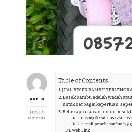
Table of Contents
JUAL BESEK BAMBU TERLENGKA
Besek bambu adalah wadah atau
ADMIN
untuk berbagai keperluan, seper
Beberapa ukuran umum besek 
LEAVE A
ON
COMMENT
Hubungi kami : 08572605952
JUAL
e-mail : prambananfamily@
BESEK
Web Link :