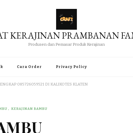
AT KERAJINAN PRAMBANAN FA
Produsen dan Pemasar Produk Kerajinan
uk
Cara Order
Privacy Policy
ENGKAP 085726059521 DI KALIKOTES KLATEN
AMBU
KERAJINAN BAMBU
BAMBU