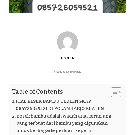
ADMIN
ON
LEAVE A COMMENT
JUAL
BESEK
BAMBU
Table of Contents
TERLENGKAP
085726059521
JUAL BESEK BAMBU TERLENGKAP
DI
085726059521 DI POLANHARJO KLATEN
POLANHARJO
Besek bambu adalah wadah atau keranjang
KLATEN
yang terbuat dari bambu yang digunakan
untuk berbagai keperluan, seperti