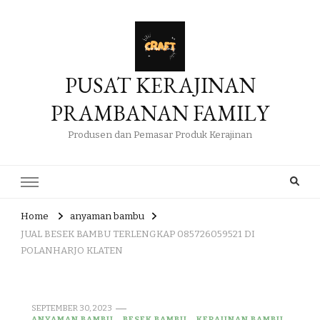
PUSAT KERAJINAN
PRAMBANAN FAMILY
Produsen dan Pemasar Produk Kerajinan
Home
anyaman bambu
JUAL BESEK BAMBU TERLENGKAP 085726059521 DI
POLANHARJO KLATEN
SEPTEMBER 30, 2023
ANYAMAN BAMBU
BESEK BAMBU
KERAJINAN BAMBU