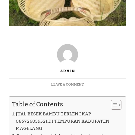
ADMIN
ON
LEAVE A COMMENT
JUAL
BESEK
BAMBU
Table of Contents
TERLENGKAP
085726059521
JUAL BESEK BAMBU TERLENGKAP
DI
085726059521 DI TEMPURAN KABUPATEN
TEMPURAN
MAGELANG
KABUPATEN