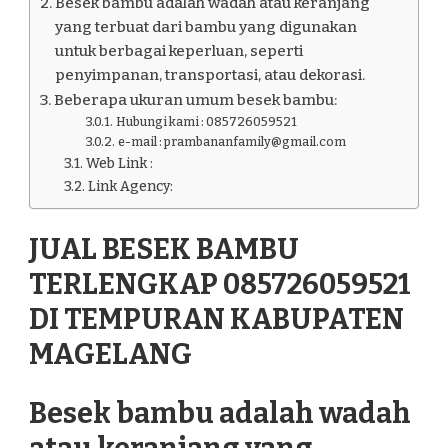
Besek bambu adalah wadah atau keranjang
MAGELANG
yang terbuat dari bambu yang digunakan
untuk berbagai keperluan, seperti
penyimpanan, transportasi, atau dekorasi.
Beberapa ukuran umum besek bambu:
Hubungi kami : 085726059521
e-mail : prambananfamily@gmail.com
Web Link :
Link Agency:
JUAL BESEK BAMBU
TERLENGKAP 085726059521
DI TEMPURAN KABUPATEN
MAGELANG
Besek bambu adalah wadah