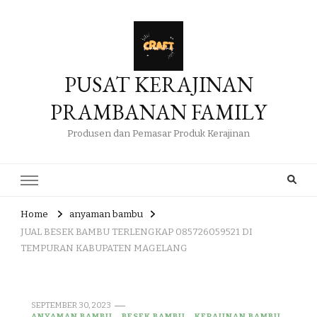
PUSAT KERAJINAN
PRAMBANAN FAMILY
Produsen dan Pemasar Produk Kerajinan
Home
anyaman bambu
JUAL BESEK BAMBU TERLENGKAP 085726059521 DI
TEMPURAN KABUPATEN MAGELANG
SEPTEMBER 30, 2023
ANYAMAN BAMBU
BESEK BAMBU
KERAJINAN BAMBU