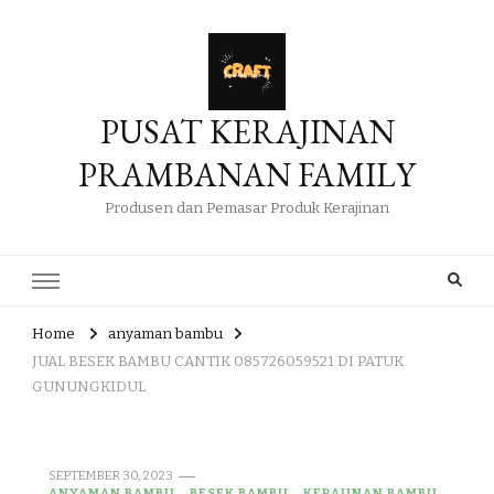
PUSAT KERAJINAN
PRAMBANAN FAMILY
Produsen dan Pemasar Produk Kerajinan
Home
anyaman bambu
JUAL BESEK BAMBU CANTIK 085726059521 DI PATUK
GUNUNGKIDUL
SEPTEMBER 30, 2023
ANYAMAN BAMBU
BESEK BAMBU
KERAJINAN BAMBU