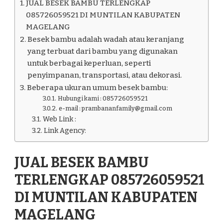
085726059521
JUAL BESEK BAMBU TERLENGKAP
DI
085726059521 DI MUNTILAN KABUPATEN
MUNTILAN
MAGELANG
KABUPATEN
Besek bambu adalah wadah atau keranjang
MAGELANG
yang terbuat dari bambu yang digunakan
untuk berbagai keperluan, seperti
penyimpanan, transportasi, atau dekorasi.
Beberapa ukuran umum besek bambu:
Hubungi kami : 085726059521
e-mail : prambananfamily@gmail.com
Web Link :
Link Agency:
JUAL BESEK BAMBU
TERLENGKAP 085726059521
DI MUNTILAN KABUPATEN
MAGELANG