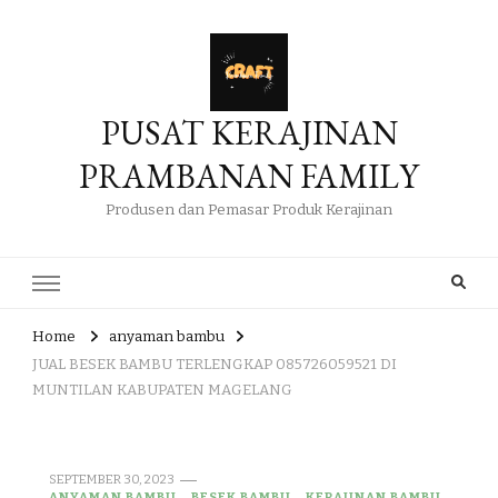
PUSAT KERAJINAN
PRAMBANAN FAMILY
Produsen dan Pemasar Produk Kerajinan
Home
anyaman bambu
JUAL BESEK BAMBU TERLENGKAP 085726059521 DI
MUNTILAN KABUPATEN MAGELANG
SEPTEMBER 30, 2023
ANYAMAN BAMBU
BESEK BAMBU
KERAJINAN BAMBU