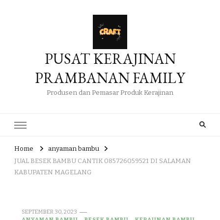
PUSAT KERAJINAN
PRAMBANAN FAMILY
Produsen dan Pemasar Produk Kerajinan
Home
anyaman bambu
JUAL BESEK BAMBU CANTIK 085726059521 DI SALAMAN
KABUPATEN MAGELANG
SEPTEMBER 30, 2023
ANYAMAN BAMBU
BESEK BAMBU
KERAJINAN BAMBU