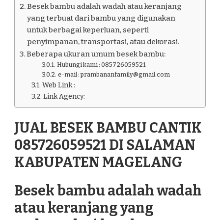
Besek bambu adalah wadah atau keranjang
KABUPATEN
yang terbuat dari bambu yang digunakan
MAGELANG
untuk berbagai keperluan, seperti
penyimpanan, transportasi, atau dekorasi.
Beberapa ukuran umum besek bambu:
Hubungi kami : 085726059521
e-mail : prambananfamily@gmail.com
Web Link :
Link Agency:
JUAL BESEK BAMBU CANTIK
085726059521 DI SALAMAN
KABUPATEN MAGELANG
Besek bambu adalah wadah
atau keranjang yang