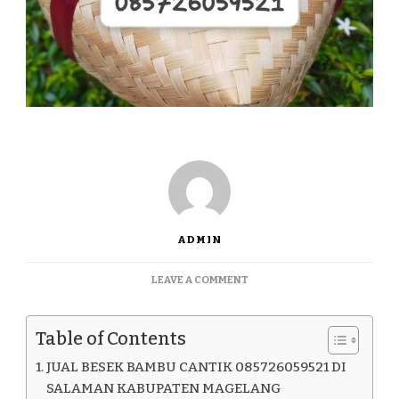
ADMIN
ON
LEAVE A COMMENT
JUAL
BESEK
BAMBU
Table of Contents
CANTIK
085726059521
JUAL BESEK BAMBU CANTIK 085726059521 DI
DI
SALAMAN KABUPATEN MAGELANG
SALAMAN