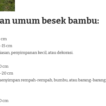
ran umum besek bambu:
5 cm
0-15 cm
san, penyimpanan kecil, atau dekorasi.
30 cm
5-20 cm
enyimpan rempah-rempah, bumbu, atau barang-barang
40 cm