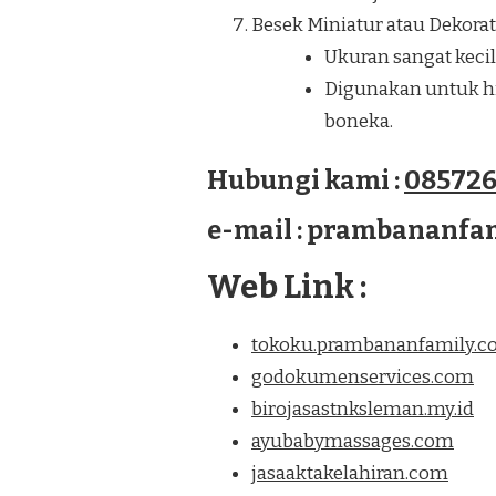
Besek Miniatur atau Dekorati
Ukuran sangat kecil
Digunakan untuk hia
boneka.
Hubungi kami :
085726
e-mail : prambananf
Web Link :
tokoku.prambananfamily.
godokumenservices.com
birojasastnksleman.my.id
ayubabymassages.com
jasaaktakelahiran.com