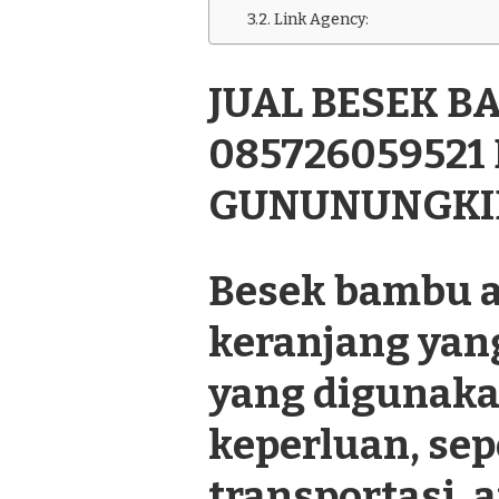
BAMBU
Link Agency:
CANTIK
085726059521
DI
JUAL BESEK B
TANJUNGSARI
GUNUNUNGKIDUL
085726059521
GUNUNUNGKI
Besek bambu a
keranjang yan
yang digunaka
keperluan, se
transportasi, a