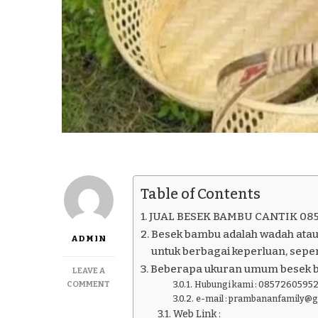
Table of Contents
JUAL BESEK BAMBU CANTIK 08
Besek bambu adalah wadah atau
ADMIN
untuk berbagai keperluan, seper
Beberapa ukuran umum besek 
LEAVE A
ON
COMMENT
Hubungi kami : 08572605952
JUAL
e-mail : prambananfamily@
BESEK
Web Link :