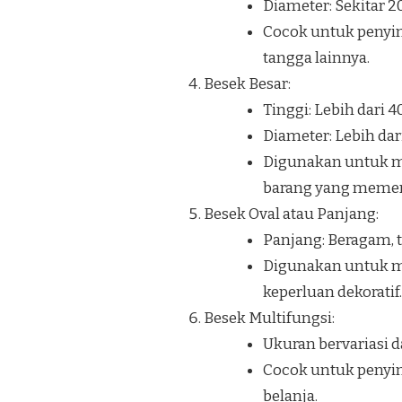
Diameter: Sekitar 
Cocok untuk penyi
tangga lainnya.
Besek Besar:
Tinggi: Lebih dari 
Diameter: Lebih dar
Digunakan untuk me
barang yang memerl
Besek Oval atau Panjang:
Panjang: Beragam, t
Digunakan untuk me
keperluan dekoratif.
Besek Multifungsi:
Ukuran bervariasi d
Cocok untuk penyim
belanja.