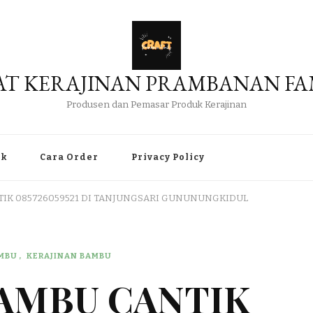
AT KERAJINAN PRAMBANAN FA
Produsen dan Pemasar Produk Kerajinan
uk
Cara Order
Privacy Policy
TIK 085726059521 DI TANJUNGSARI GUNUNUNGKIDUL
AMBU
KERAJINAN BAMBU
BAMBU CANTIK