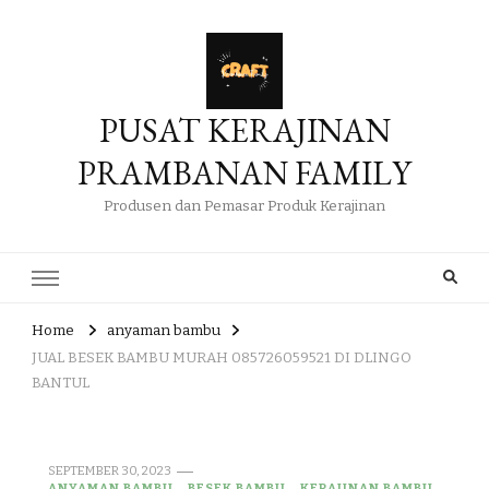
PUSAT KERAJINAN
PRAMBANAN FAMILY
Produsen dan Pemasar Produk Kerajinan
Home
anyaman bambu
JUAL BESEK BAMBU MURAH 085726059521 DI DLINGO
BANTUL
SEPTEMBER 30, 2023
ANYAMAN BAMBU
BESEK BAMBU
KERAJINAN BAMBU