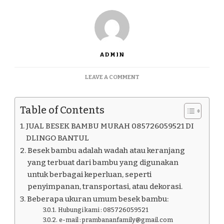
ADMIN
ON
LEAVE A COMMENT
JUAL
BESEK
BAMBU
Table of Contents
MURAH
085726059521
JUAL BESEK BAMBU MURAH 085726059521 DI
DI
DLINGO BANTUL
DLINGO
Besek bambu adalah wadah atau keranjang
BANTUL
yang terbuat dari bambu yang digunakan
untuk berbagai keperluan, seperti
penyimpanan, transportasi, atau dekorasi.
Beberapa ukuran umum besek bambu:
Hubungi kami : 085726059521
e-mail : prambananfamily@gmail.com