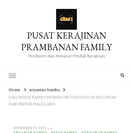
PUSAT KERAJINAN
PRAMBANAN FAMILY
Produsen dan Pemasar Produk Kerajinan
Home
anyaman bambu
JUAL BESEK BAMBU MURAH 085726059521 DI NGLUWAR
KABUPATEN MAGELANG
SEPTEMBER 30, 2023
ANYAMAN BAMBU
BESEK BAMBU
KERAJINAN BAMBU