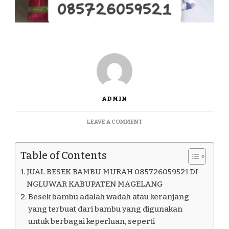
ADMIN
ON
LEAVE A COMMENT
JUAL
BESEK
BAMBU
Table of Contents
MURAH
085726059521
JUAL BESEK BAMBU MURAH 085726059521 DI
DI
NGLUWAR KABUPATEN MAGELANG
NGLUWAR
Besek bambu adalah wadah atau keranjang
KABUPATEN
yang terbuat dari bambu yang digunakan
MAGELANG
untuk berbagai keperluan, seperti