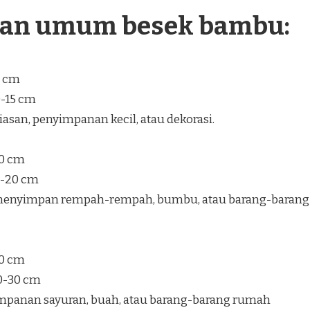
ran umum besek bambu:
5 cm
0-15 cm
san, penyimpanan kecil, atau dekorasi.
30 cm
5-20 cm
enyimpan rempah-rempah, bumbu, atau barang-barang
40 cm
20-30 cm
mpanan sayuran, buah, atau barang-barang rumah