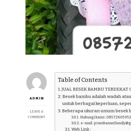
Table of Contents
JUAL BESEK BAMBU TERDEKAT 
Besek bambu adalah wadah atau
ADMIN
untuk berbagai keperluan, seper
Beberapa ukuran umum besek 
LEAVE A
ON
COMMENT
Hubungi kami : 08572605952
JUAL
e-mail : prambananfamily@
BESEK
Web Link :