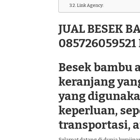
BAMBU
Link Agency:
TERDEKAT
085726059521
DI
JUAL BESEK 
MOYUDAN
SLEMAN
085726059521
Besek bambu a
keranjang yan
yang digunaka
keperluan, se
transportasi, a
Selamat datang di dunia kerajin