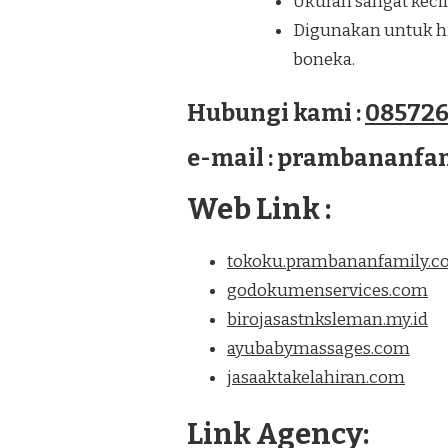
Ukuran sangat kecil
Digunakan untuk hia
boneka.
Hubungi kami :
085726
e-mail : prambananf
Web Link :
tokoku.prambananfamily.
godokumenservices.com
birojasastnksleman.my.id
ayubabymassages.com
jasaaktakelahiran.com
Link Agency: