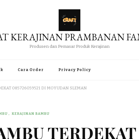
AT KERAJINAN PRAMBANAN FA
Produsen dan Pemasar Produk Kerajinan
uk
Cara Order
Privacy Policy
DEKAT 085726059521 DI MOYUDAN SLEMAN
AMBU
KERAJINAN BAMBU
BAMBU TERDEKAT