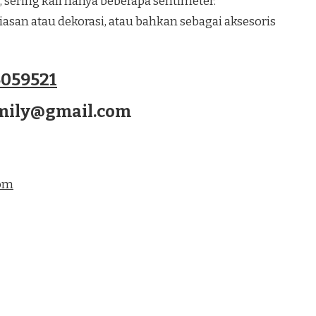
, sering kali hanya beberapa sentimeter.
san atau dekorasi, atau bahkan sebagai aksesoris
059521
amily@gmail.com
com