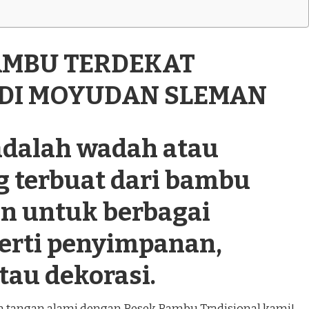
BAMBU TERDEKAT
 DI MOYUDAN SLEMAN
dalah wadah atau
g terbuat dari bambu
n untuk berbagai
perti penyimpanan,
tau dekorasi.
an tangan alami dengan Besek Bambu Tradisional kami!