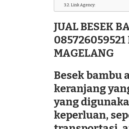
BAMBU
Link Agency:
TERDEKAT
085726059521
DI
JUAL BESEK 
SECANG
KABUPATEN
MAGELANG
085726059521
MAGELANG
Besek bambu a
keranjang yan
yang digunaka
keperluan, se
transportasi, a