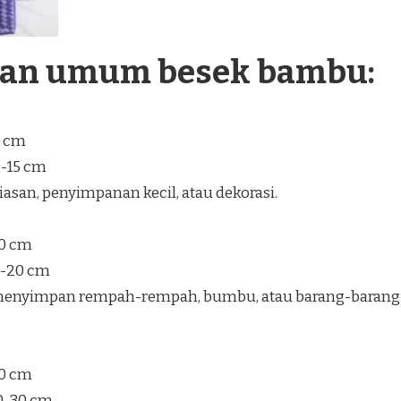
ran umum besek bambu:
5 cm
0-15 cm
san, penyimpanan kecil, atau dekorasi.
30 cm
5-20 cm
enyimpan rempah-rempah, bumbu, atau barang-barang
40 cm
20-30 cm