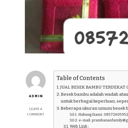
Table of Contents
JUAL BESEK BAMBU TERDEKAT 
Besek bambu adalah wadah atau
ADMIN
untuk berbagai keperluan, seper
Beberapa ukuran umum besek 
LEAVE A
ON
COMMENT
Hubungi kami : 08572605952
JUAL
e-mail : prambananfamily@
BESEK
Web Link :