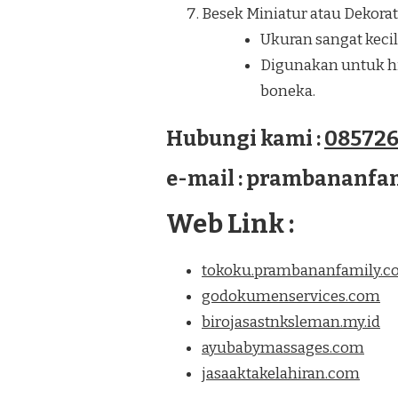
Besek Miniatur atau Dekorati
Ukuran sangat kecil
Digunakan untuk hia
boneka.
Hubungi kami :
085726
e-mail : prambananf
Web Link :
tokoku.prambananfamily.
godokumenservices.com
birojasastnksleman.my.id
ayubabymassages.com
jasaaktakelahiran.com