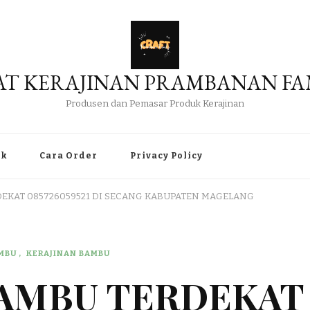
AT KERAJINAN PRAMBANAN FA
Produsen dan Pemasar Produk Kerajinan
uk
Cara Order
Privacy Policy
DEKAT 085726059521 DI SECANG KABUPATEN MAGELANG
AMBU
KERAJINAN BAMBU
BAMBU TERDEKAT