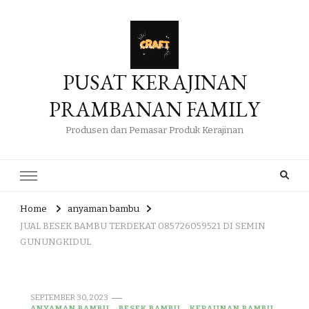
PUSAT KERAJINAN
PRAMBANAN FAMILY
Produsen dan Pemasar Produk Kerajinan
Home
anyaman bambu
JUAL BESEK BAMBU TERDEKAT 085726059521 DI SEMIN
GUNUNGKIDUL
SEPTEMBER 30, 2023
ANYAMAN BAMBU
BESEK BAMBU
KERAJINAN BAMBU