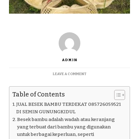
ADMIN
ON
LEAVE A COMMENT
JUAL
BESEK
BAMBU
Table of Contents
TERDEKAT
085726059521
JUAL BESEK BAMBU TERDEKAT 085726059521
DI
DI SEMIN GUNUNGKIDUL
SEMIN
Besek bambu adalah wadah atau keranjang
GUNUNGKIDUL
yang terbuat dari bambu yang digunakan
untuk berbagai keperluan, seperti