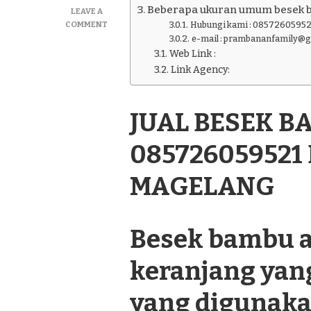
Beberapa ukuran umum besek 
LEAVE A
ON
COMMENT
Hubungi kami : 08572605952
JUAL
e-mail : prambananfamily@
BESEK
Web Link :
BAMBU
Link Agency:
TERLENGKAP
085726059521
DI
JUAL BESEK 
KAJORAN
KABUPATEN
MAGELANG
085726059521
MAGELANG
Besek bambu a
keranjang yan
yang digunaka