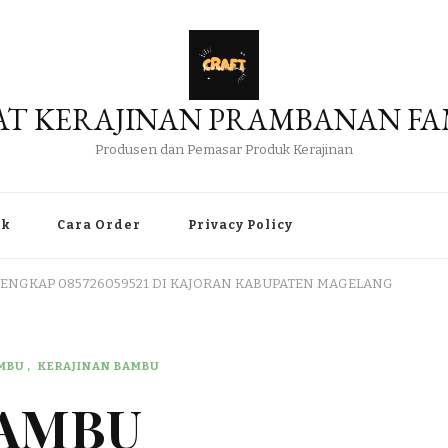
AT KERAJINAN PRAMBANAN FA
Produsen dan Pemasar Produk Kerajinan
uk
Cara Order
Privacy Policy
LENGKAP 085726059521 DI KAJORAN KABUPATEN MAGELANG
AMBU
KERAJINAN BAMBU
BAMBU