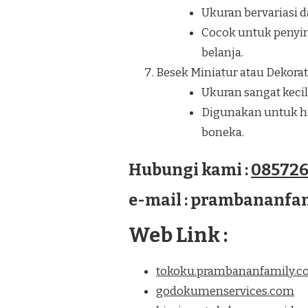
Ukuran bervariasi d
Cocok untuk penyim
belanja.
Besek Miniatur atau Dekorati
Ukuran sangat kecil
Digunakan untuk hia
boneka.
Hubungi kami :
085726
e-mail : prambananf
Web Link :
tokoku.prambananfamily.
godokumenservices.com