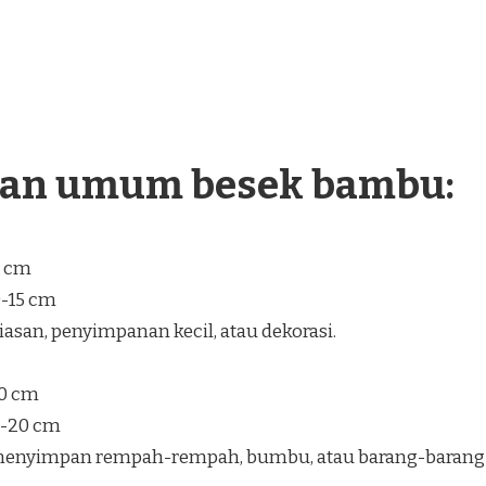
ran umum besek bambu:
5 cm
0-15 cm
san, penyimpanan kecil, atau dekorasi.
30 cm
5-20 cm
enyimpan rempah-rempah, bumbu, atau barang-barang