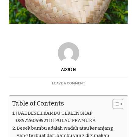
ADMIN
ON
LEAVE A COMMENT
JUAL
BESEK
BAMBU
Table of Contents
TERLENGKAP
085726059521
JUAL BESEK BAMBU TERLENGKAP
DI
085726059521 DI PULAU PRAMUKA
PULAU
Besek bambu adalah wadah atau keranjang
PRAMUKA
yang terbuat dari bambu yang digunakan