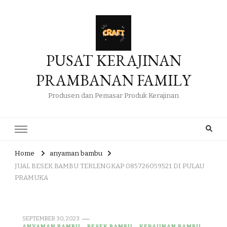
PUSAT KERAJINAN
PRAMBANAN FAMILY
Produsen dan Pemasar Produk Kerajinan
Home
anyaman bambu
JUAL BESEK BAMBU TERLENGKAP 085726059521 DI PULAU
PRAMUKA
SEPTEMBER 30, 2023
ANYAMAN BAMBU
BESEK BAMBU
KERAJINAN BAMBU