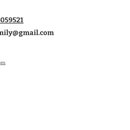
059521
amily@gmail.com
com