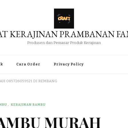
AT KERAJINAN PRAMBANAN FA
Produsen dan Pemasar Produk Kerajinan
uk
Cara Order
Privacy Policy
AH 085726059521 DI REMBANG
AMBU
KERAJINAN BAMBU
BAMBU MURAH