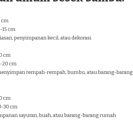
5 cm
0-15 cm
san, penyimpanan kecil, atau dekorasi.
30 cm
5-20 cm
enyimpan rempah-rempah, bumbu, atau barang-barang
40 cm
20-30 cm
mpanan sayuran, buah, atau barang-barang rumah