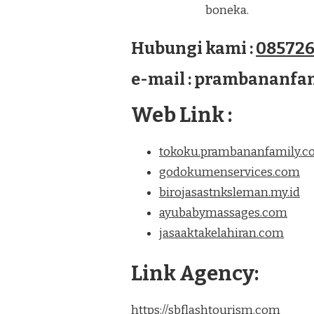
boneka.
Hubungi kami :
085726
e-mail : prambananf
Web Link :
tokoku.prambananfamily.
godokumenservices.com
birojasastnksleman.my.id
ayubabymassages.com
jasaaktakelahiran.com
Link Agency:
https://sbflashtourism.com