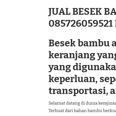
DI
JUAL BESEK 
REMBANG
085726059521
Besek bambu a
keranjang yan
yang digunaka
keperluan, se
transportasi, a
Selamat datang di dunia kerajin
Terbuat dari bahan bambu berkual