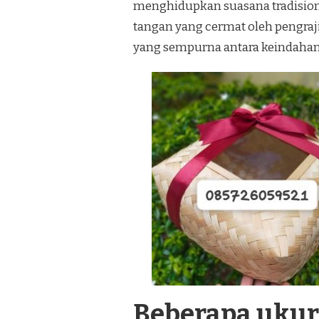
menghidupkan suasana tradision
tangan yang cermat oleh pengra
yang sempurna antara keindahan 
Beberapa uku