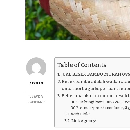
Table of Contents
JUAL BESEK BAMBU MURAH 085
Besek bambu adalah wadah atau
ADMIN
untuk berbagai keperluan, seper
Beberapa ukuran umum besek 
LEAVE A
ON
COMMENT
Hubungi kami : 08572605952
JUAL
e-mail : prambananfamily@
BESEK
Web Link :
BAMBU
Link Agency:
MURAH
085726059521